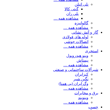
پلی اتیلن
گیتی کالا
پلی ران
مشاهده همه …
گالوانیزه
مشاهده همه …
گاز و آتش نشانی
لوله های فولادی
اتصالات جوشی
مشاهده همه …
استخری
وینو هیدروپول
پیمتاش
مشاهده همه …
شیرآلات ساختمانی و صنعتی
کیزایران
نگین شیر
وگ ایران (بی همتا)
مشاهده همه …
برق و مخابرات
وینوبند
مشاهده همه …
چسب