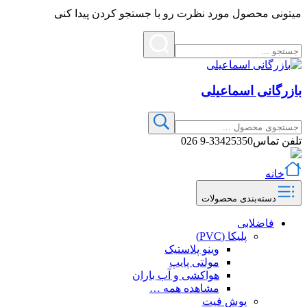
میتونی محصول مورد نظرت رو با جستجو کردن پیدا کنی
بازرگانی اسماعیلی
تلفن تماس
33425350-9 026
خانه
دسته‌بندی محصولات
فاضلابی
پلیکا (PVC)
وینو پلاستیک
مولتی پایپ
هواکشی و آب باران
مشاهده همه …
پوش فیت