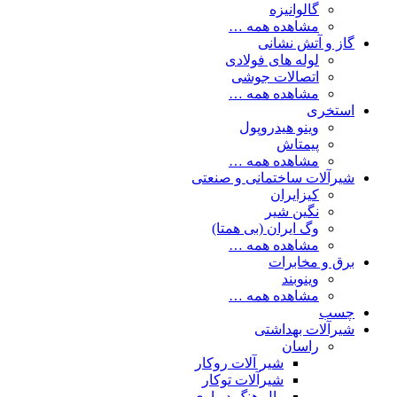
گالوانیزه
مشاهده همه …
گاز و آتش نشانی
لوله های فولادی
اتصالات جوشی
مشاهده همه …
استخری
وینو هیدروپول
پیمتاش
مشاهده همه …
شیرآلات ساختمانی و صنعتی
کیزایران
نگین شیر
وگ ایران (بی همتا)
مشاهده همه …
برق و مخابرات
وینوبند
مشاهده همه …
چسب
شیرآلات بهداشتی
راسان
شیر آلات روکار
شیرآلات توکار
وال هنگ دیواری