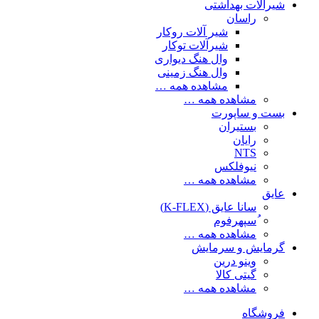
شیرآلات بهداشتی
راسان
شیر آلات روکار
شیرآلات توکار
وال هنگ دیواری
وال هنگ زمینی
مشاهده همه …
مشاهده همه …
بست و ساپورت
بستیران
رایان
NTS
نیوفلکس
مشاهده همه …
عایق
سانا عایق (K-FLEX)
ُسپهرفوم
مشاهده همه …
گرمایش و سرمایش
وینو درین
گیتی کالا
مشاهده همه …
فروشگاه