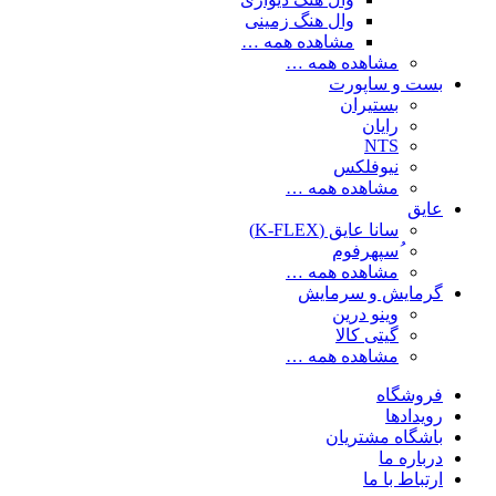
وال هنگ زمینی
مشاهده همه …
مشاهده همه …
بست و ساپورت
بستیران
رایان
NTS
نیوفلکس
مشاهده همه …
عایق
سانا عایق (K-FLEX)
ُسپهرفوم
مشاهده همه …
گرمایش و سرمایش
وینو درین
گیتی کالا
مشاهده همه …
فروشگاه
رویدادها
باشگاه مشتریان
درباره ما
ارتباط با ما