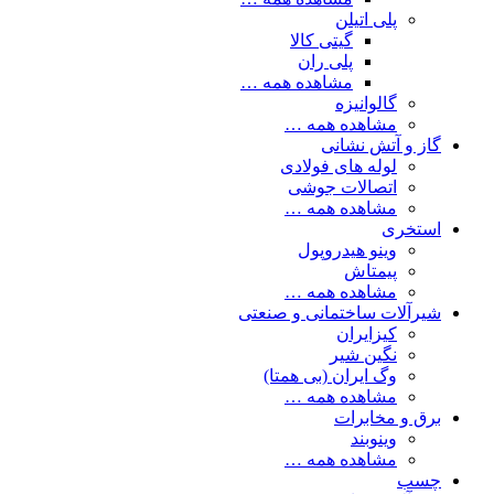
پلی اتیلن
گیتی کالا
پلی ران
مشاهده همه …
گالوانیزه
مشاهده همه …
گاز و آتش نشانی
لوله های فولادی
اتصالات جوشی
مشاهده همه …
استخری
وینو هیدروپول
پیمتاش
مشاهده همه …
شیرآلات ساختمانی و صنعتی
کیزایران
نگین شیر
وگ ایران (بی همتا)
مشاهده همه …
برق و مخابرات
وینوبند
مشاهده همه …
چسب