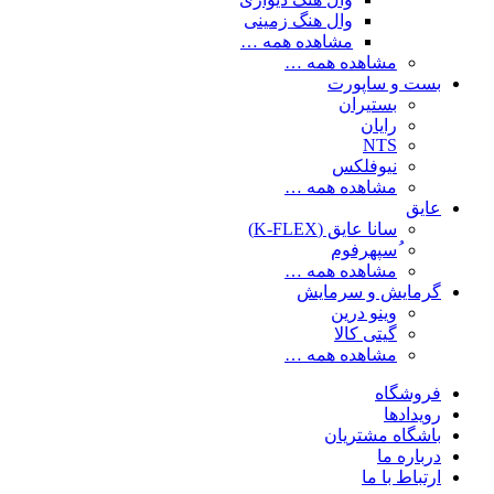
وال هنگ زمینی
مشاهده همه …
مشاهده همه …
بست و ساپورت
بستیران
رایان
NTS
نیوفلکس
مشاهده همه …
عایق
سانا عایق (K-FLEX)
ُسپهرفوم
مشاهده همه …
گرمایش و سرمایش
وینو درین
گیتی کالا
مشاهده همه …
فروشگاه
رویدادها
باشگاه مشتریان
درباره ما
ارتباط با ما