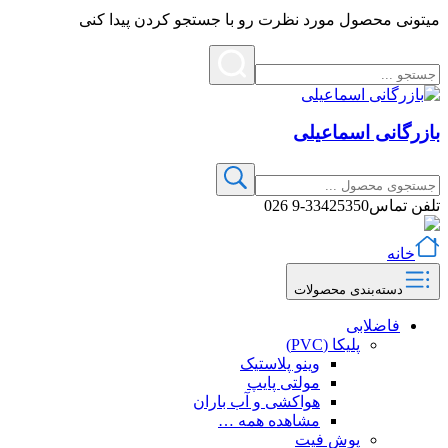
میتونی محصول مورد نظرت رو با جستجو کردن پیدا کنی
بازرگانی اسماعیلی
تلفن تماس
33425350-9 026
خانه
دسته‌بندی محصولات
فاضلابی
پلیکا (PVC)
وینو پلاستیک
مولتی پایپ
هواکشی و آب باران
مشاهده همه …
پوش فیت