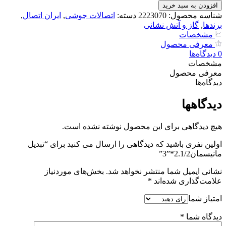
مانیسمان2.1/2*"3
افزودن به سبد خرید
عدد
شناسه محصول:
2223070
دسته:
اتصالات جوشی
,
ایران اتصال
,
برندها
,
گاز و آتش نشانی
مشخصات
معرفی محصول
0
دیدگاه‌‌ها
مشخصات
معرفی محصول
دیدگاه‌‌ها
دیدگاهها
هیچ دیدگاهی برای این محصول نوشته نشده است.
اولین نفری باشید که دیدگاهی را ارسال می کنید برای “تبدیل
مانیسمان2.1/2*”3”
نشانی ایمیل شما منتشر نخواهد شد.
بخش‌های موردنیاز
علامت‌گذاری شده‌اند
*
امتیاز شما
دیدگاه شما
*