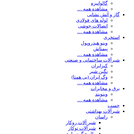
گالوانیزه
مشاهده همه …
گاز و آتش نشانی
لوله های فولادی
اتصالات جوشی
مشاهده همه …
استخری
وینو هیدروپول
پیمتاش
مشاهده همه …
شیرآلات ساختمانی و صنعتی
کیزایران
نگین شیر
وگ ایران (بی همتا)
مشاهده همه …
برق و مخابرات
وینوبند
مشاهده همه …
چسب
شیرآلات بهداشتی
راسان
شیر آلات روکار
شیرآلات توکار
وال هنگ دیواری