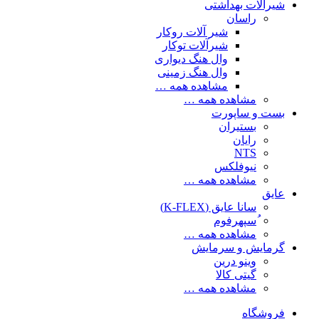
شیرآلات بهداشتی
راسان
شیر آلات روکار
شیرآلات توکار
وال هنگ دیواری
وال هنگ زمینی
مشاهده همه …
مشاهده همه …
بست و ساپورت
بستیران
رایان
NTS
نیوفلکس
مشاهده همه …
عایق
سانا عایق (K-FLEX)
ُسپهرفوم
مشاهده همه …
گرمایش و سرمایش
وینو درین
گیتی کالا
مشاهده همه …
فروشگاه