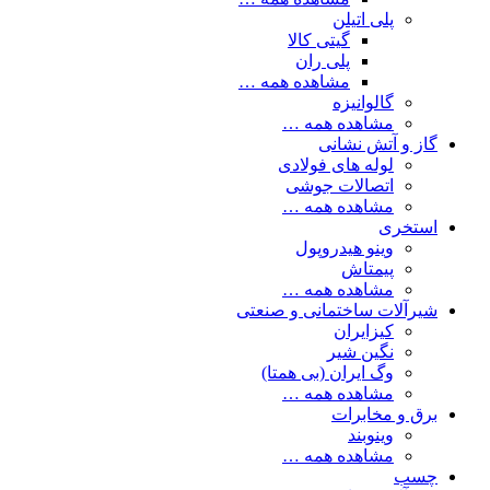
پلی اتیلن
گیتی کالا
پلی ران
مشاهده همه …
گالوانیزه
مشاهده همه …
گاز و آتش نشانی
لوله های فولادی
اتصالات جوشی
مشاهده همه …
استخری
وینو هیدروپول
پیمتاش
مشاهده همه …
شیرآلات ساختمانی و صنعتی
کیزایران
نگین شیر
وگ ایران (بی همتا)
مشاهده همه …
برق و مخابرات
وینوبند
مشاهده همه …
چسب