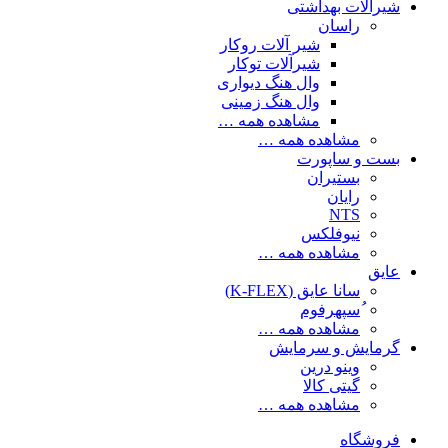
شیرآلات بهداشتی
راسان
شیر آلات روکار
شیرآلات توکار
وال هنگ دیواری
وال هنگ زمینی
مشاهده همه …
مشاهده همه …
بست و ساپورت
بستیران
رایان
NTS
نیوفلکس
مشاهده همه …
عایق
سانا عایق (K-FLEX)
ُسپهرفوم
مشاهده همه …
گرمایش و سرمایش
وینو درین
گیتی کالا
مشاهده همه …
فروشگاه