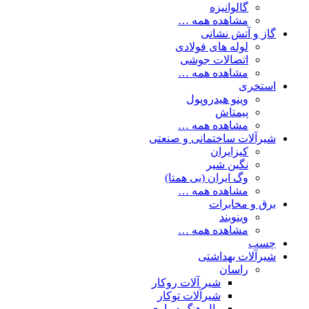
گالوانیزه
مشاهده همه …
گاز و آتش نشانی
لوله های فولادی
اتصالات جوشی
مشاهده همه …
استخری
وینو هیدروپول
پیمتاش
مشاهده همه …
شیرآلات ساختمانی و صنعتی
کیزایران
نگین شیر
وگ ایران (بی همتا)
مشاهده همه …
برق و مخابرات
وینوبند
مشاهده همه …
چسب
شیرآلات بهداشتی
راسان
شیر آلات روکار
شیرآلات توکار
وال هنگ دیواری