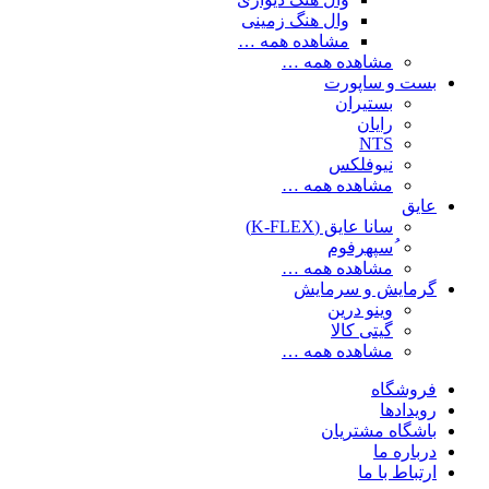
وال هنگ زمینی
مشاهده همه …
مشاهده همه …
بست و ساپورت
بستیران
رایان
NTS
نیوفلکس
مشاهده همه …
عایق
سانا عایق (K-FLEX)
ُسپهرفوم
مشاهده همه …
گرمایش و سرمایش
وینو درین
گیتی کالا
مشاهده همه …
فروشگاه
رویدادها
باشگاه مشتریان
درباره ما
ارتباط با ما