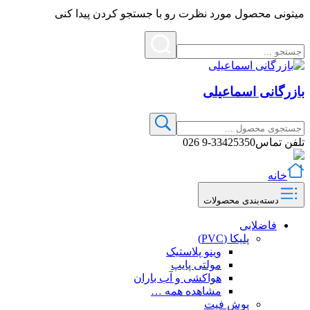
میتونی محصول مورد نظرت رو با جستجو کردن پیدا کنی
بازرگانی اسماعیلی
تلفن تماس
33425350-9 026
خانه
دسته‌بندی محصولات
فاضلابی
پلیکا (PVC)
وینو پلاستیک
مولتی پایپ
هواکشی و آب باران
مشاهده همه …
پوش فیت