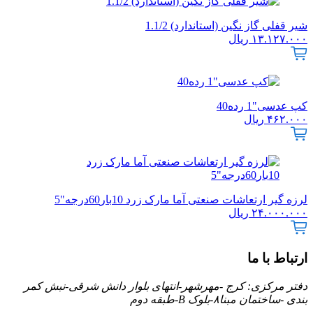
شیر قفلی گاز نگین (استاندارد) 1.1/2
۱۳.۱۲۷.۰۰۰
ریال
کپ عدسی"1 رده40
۴۶۲.۰۰۰
ریال
لرزه گیر ارتعاشات صنعتی آما مارک زرد 10بار60درجه"5
۲۴.۰۰۰.۰۰۰
ریال
ارتباط با ما
دفتر مرکزی: کرج -مهرشهر-انتهای بلوار دانش شرقی-نبش کمر
بندی -ساختمان مبنا۸-بلوک B-طبقه دوم