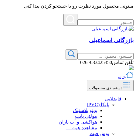
میتونی محصول مورد نظرت رو با جستجو کردن پیدا کنی
بازرگانی اسماعیلی
تلفن تماس
33425350-9 026
خانه
دسته‌بندی محصولات
فاضلابی
پلیکا (PVC)
وینو پلاستیک
مولتی پایپ
هواکشی و آب باران
مشاهده همه …
پوش فیت