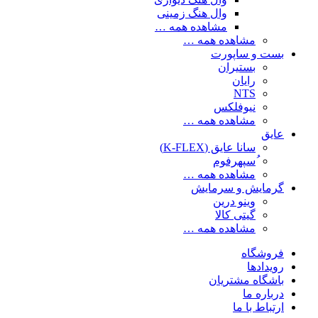
وال هنگ زمینی
مشاهده همه …
مشاهده همه …
بست و ساپورت
بستیران
رایان
NTS
نیوفلکس
مشاهده همه …
عایق
سانا عایق (K-FLEX)
ُسپهرفوم
مشاهده همه …
گرمایش و سرمایش
وینو درین
گیتی کالا
مشاهده همه …
فروشگاه
رویدادها
باشگاه مشتریان
درباره ما
ارتباط با ما