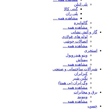
پلی اتیلن
گیتی کالا
پلی ران
مشاهده همه …
گالوانیزه
مشاهده همه …
گاز و آتش نشانی
لوله های فولادی
اتصالات جوشی
مشاهده همه …
استخری
وینو هیدروپول
پیمتاش
مشاهده همه …
شیرآلات ساختمانی و صنعتی
کیزایران
نگین شیر
وگ ایران (بی همتا)
مشاهده همه …
برق و مخابرات
وینوبند
مشاهده همه …
چسب