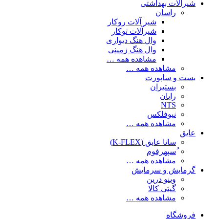
شیرآلات بهداشتی
راسان
شیر آلات روکار
شیرآلات توکار
وال هنگ دیواری
وال هنگ زمینی
مشاهده همه …
مشاهده همه …
بست و ساپورت
بستیران
رایان
NTS
نیوفلکس
مشاهده همه …
عایق
سانا عایق (K-FLEX)
ُسپهرفوم
مشاهده همه …
گرمایش و سرمایش
وینو درین
گیتی کالا
مشاهده همه …
فروشگاه