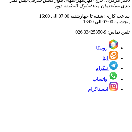
دفتر مرکزی: کرج -مهرشهر-انتهای بلوار دانش شرقی-نبش کمر
بندی -ساختمان مبنا۸-بلوک B-طبقه دوم
ساعت کاری: شنبه تا چهارشنبه 07:00 الی 16:00
پنجشنبه 07:00 الی 13:00
تلفن تماس:
33425350-9 026
روبیکا
ایتا
تلگرام
واتساپ
اینستاگرام