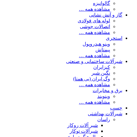
گالوانیزه
مشاهده همه …
گاز و آتش نشانی
لوله های فولادی
اتصالات جوشی
مشاهده همه …
استخری
وینو هیدروپول
پیمتاش
مشاهده همه …
شیرآلات ساختمانی و صنعتی
کیزایران
نگین شیر
وگ ایران (بی همتا)
مشاهده همه …
برق و مخابرات
وینوبند
مشاهده همه …
چسب
شیرآلات بهداشتی
راسان
شیر آلات روکار
شیرآلات توکار
وال هنگ دیواری