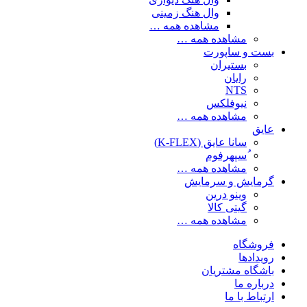
وال هنگ زمینی
مشاهده همه …
مشاهده همه …
بست و ساپورت
بستیران
رایان
NTS
نیوفلکس
مشاهده همه …
عایق
سانا عایق (K-FLEX)
ُسپهرفوم
مشاهده همه …
گرمایش و سرمایش
وینو درین
گیتی کالا
مشاهده همه …
فروشگاه
رویدادها
باشگاه مشتریان
درباره ما
ارتباط با ما