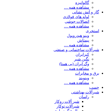
گالوانیزه
مشاهده همه …
گاز و آتش نشانی
لوله های فولادی
اتصالات جوشی
مشاهده همه …
استخری
وینو هیدروپول
پیمتاش
مشاهده همه …
شیرآلات ساختمانی و صنعتی
کیزایران
نگین شیر
وگ ایران (بی همتا)
مشاهده همه …
برق و مخابرات
وینوبند
مشاهده همه …
چسب
شیرآلات بهداشتی
راسان
شیر آلات روکار
شیرآلات توکار
وال هنگ دیواری