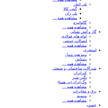
پلی اتیلن
گیتی کالا
پلی ران
مشاهده همه …
گالوانیزه
مشاهده همه …
گاز و آتش نشانی
لوله های فولادی
اتصالات جوشی
مشاهده همه …
استخری
وینو هیدروپول
پیمتاش
مشاهده همه …
شیرآلات ساختمانی و صنعتی
کیزایران
نگین شیر
وگ ایران (بی همتا)
مشاهده همه …
برق و مخابرات
وینوبند
مشاهده همه …
چسب