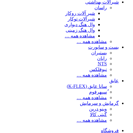
شیرآلات بهداشتی
راسان
شیر آلات روکار
شیرآلات توکار
وال هنگ دیواری
وال هنگ زمینی
مشاهده همه …
مشاهده همه …
بست و ساپورت
بستیران
رایان
NTS
نیوفلکس
مشاهده همه …
عایق
سانا عایق (K-FLEX)
ُسپهرفوم
مشاهده همه …
گرمایش و سرمایش
وینو درین
گیتی کالا
مشاهده همه …
فروشگاه