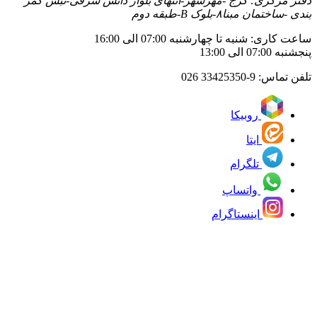
دفتر مرکزی: کرج -مهرشهر-انتهای بلوار دانش شرقی-نبش کمر
بندی -ساختمان مبنا۸-بلوک B-طبقه دوم
ساعت کاری: شنبه تا چهارشنبه 07:00 الی 16:00
پنجشنبه 07:00 الی 13:00
تلفن تماس:
33425350-9 026
روبیکا
ایتا
تلگرام
واتساپ
اینستاگرام