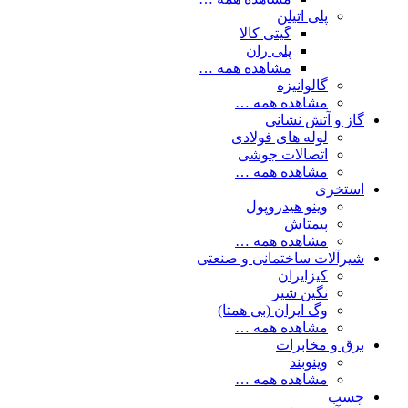
پلی اتیلن
گیتی کالا
پلی ران
مشاهده همه …
گالوانیزه
مشاهده همه …
گاز و آتش نشانی
لوله های فولادی
اتصالات جوشی
مشاهده همه …
استخری
وینو هیدروپول
پیمتاش
مشاهده همه …
شیرآلات ساختمانی و صنعتی
کیزایران
نگین شیر
وگ ایران (بی همتا)
مشاهده همه …
برق و مخابرات
وینوبند
مشاهده همه …
چسب