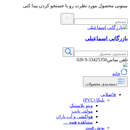
میتونی محصول مورد نظرت رو با جستجو کردن پیدا کنی
بازرگانی اسماعیلی
تلفن تماس
33425350-9 026
خانه
دسته‌بندی محصولات
فاضلابی
پلیکا (PVC)
وینو پلاستیک
مولتی پایپ
هواکشی و آب باران
مشاهده همه …
پوش فیت