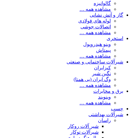
گالوانیزه
مشاهده همه …
گاز و آتش نشانی
لوله های فولادی
اتصالات جوشی
مشاهده همه …
استخری
وینو هیدروپول
پیمتاش
مشاهده همه …
شیرآلات ساختمانی و صنعتی
کیزایران
نگین شیر
وگ ایران (بی همتا)
مشاهده همه …
برق و مخابرات
وینوبند
مشاهده همه …
چسب
شیرآلات بهداشتی
راسان
شیر آلات روکار
شیرآلات توکار
وال هنگ دیواری