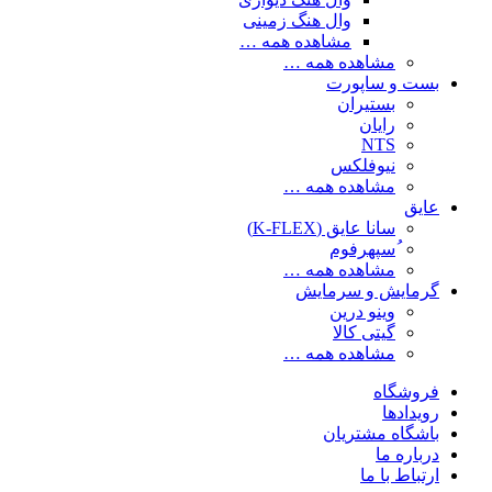
وال هنگ زمینی
مشاهده همه …
مشاهده همه …
بست و ساپورت
بستیران
رایان
NTS
نیوفلکس
مشاهده همه …
عایق
سانا عایق (K-FLEX)
ُسپهرفوم
مشاهده همه …
گرمایش و سرمایش
وینو درین
گیتی کالا
مشاهده همه …
فروشگاه
رویدادها
باشگاه مشتریان
درباره ما
ارتباط با ما