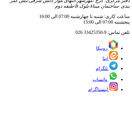
دفتر مرکزی: کرج -مهرشهر-انتهای بلوار دانش شرقی-نبش کمر
بندی -ساختمان مبنا۸-بلوک B-طبقه دوم
ساعت کاری: شنبه تا چهارشنبه 07:00 الی 16:00
پنجشنبه 07:00 الی 13:00
تلفن تماس:
33425350-9 026
روبیکا
ایتا
تلگرام
واتساپ
اینستاگرام