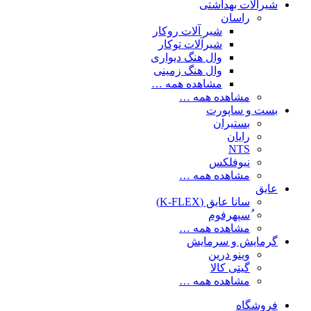
شیرآلات بهداشتی
راسان
شیر آلات روکار
شیرآلات توکار
وال هنگ دیواری
وال هنگ زمینی
مشاهده همه …
مشاهده همه …
بست و ساپورت
بستیران
رایان
NTS
نیوفلکس
مشاهده همه …
عایق
سانا عایق (K-FLEX)
ُسپهرفوم
مشاهده همه …
گرمایش و سرمایش
وینو درین
گیتی کالا
مشاهده همه …
فروشگاه