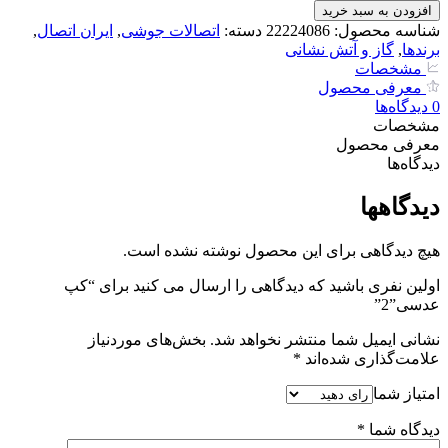
عدسی"2
افزودن به سبد خرید
عدد
شناسه محصول:
22224086
دسته:
اتصالات جوشی
,
ایران اتصال
,
برندها
,
گاز و آتش نشانی
مشخصات
معرفی محصول
0
دیدگاه‌‌ها
مشخصات
معرفی محصول
دیدگاه‌‌ها
دیدگاهها
هیچ دیدگاهی برای این محصول نوشته نشده است.
اولین نفری باشید که دیدگاهی را ارسال می کنید برای “کپ
عدسی”2”
نشانی ایمیل شما منتشر نخواهد شد.
بخش‌های موردنیاز
علامت‌گذاری شده‌اند
*
امتیاز شما
دیدگاه شما
*