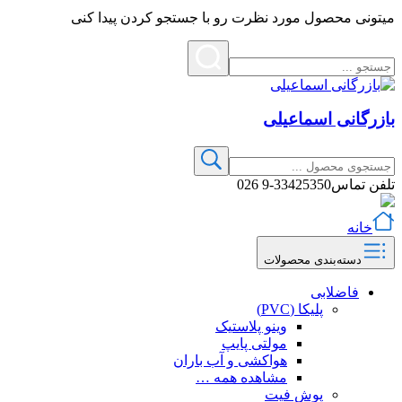
میتونی محصول مورد نظرت رو با جستجو کردن پیدا کنی
بازرگانی اسماعیلی
تلفن تماس
33425350-9 026
خانه
دسته‌بندی محصولات
فاضلابی
پلیکا (PVC)
وینو پلاستیک
مولتی پایپ
هواکشی و آب باران
مشاهده همه …
پوش فیت