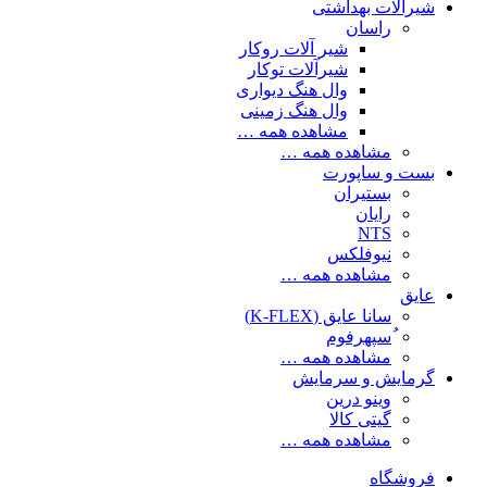
شیرآلات بهداشتی
راسان
شیر آلات روکار
شیرآلات توکار
وال هنگ دیواری
وال هنگ زمینی
مشاهده همه …
مشاهده همه …
بست و ساپورت
بستیران
رایان
NTS
نیوفلکس
مشاهده همه …
عایق
سانا عایق (K-FLEX)
ُسپهرفوم
مشاهده همه …
گرمایش و سرمایش
وینو درین
گیتی کالا
مشاهده همه …
فروشگاه