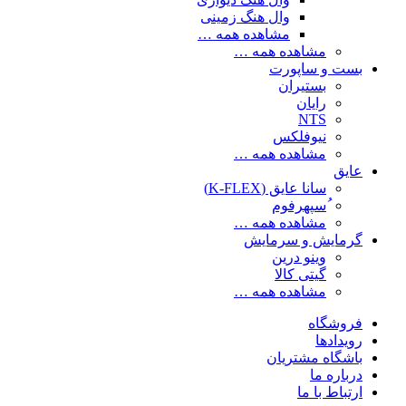
وال هنگ زمینی
مشاهده همه …
مشاهده همه …
بست و ساپورت
بستیران
رایان
NTS
نیوفلکس
مشاهده همه …
عایق
سانا عایق (K-FLEX)
ُسپهرفوم
مشاهده همه …
گرمایش و سرمایش
وینو درین
گیتی کالا
مشاهده همه …
فروشگاه
رویدادها
باشگاه مشتریان
درباره ما
ارتباط با ما