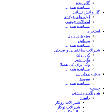
گالوانیزه
مشاهده همه …
گاز و آتش نشانی
لوله های فولادی
اتصالات جوشی
مشاهده همه …
استخری
وینو هیدروپول
پیمتاش
مشاهده همه …
شیرآلات ساختمانی و صنعتی
کیزایران
نگین شیر
وگ ایران (بی همتا)
مشاهده همه …
برق و مخابرات
وینوبند
مشاهده همه …
چسب
شیرآلات بهداشتی
راسان
شیر آلات روکار
شیرآلات توکار
وال هنگ دیواری