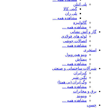
پلی اتیلن
گیتی کالا
پلی ران
مشاهده همه …
گالوانیزه
مشاهده همه …
گاز و آتش نشانی
لوله های فولادی
اتصالات جوشی
مشاهده همه …
استخری
وینو هیدروپول
پیمتاش
مشاهده همه …
شیرآلات ساختمانی و صنعتی
کیزایران
نگین شیر
وگ ایران (بی همتا)
مشاهده همه …
برق و مخابرات
وینوبند
مشاهده همه …
چسب