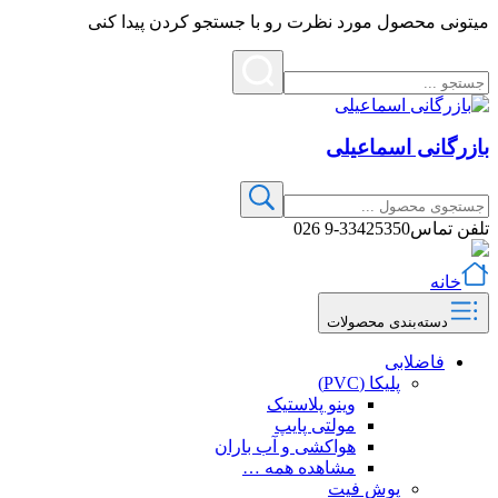
میتونی محصول مورد نظرت رو با جستجو کردن پیدا کنی
بازرگانی اسماعیلی
تلفن تماس
33425350-9 026
خانه
دسته‌بندی محصولات
فاضلابی
پلیکا (PVC)
وینو پلاستیک
مولتی پایپ
هواکشی و آب باران
مشاهده همه …
پوش فیت