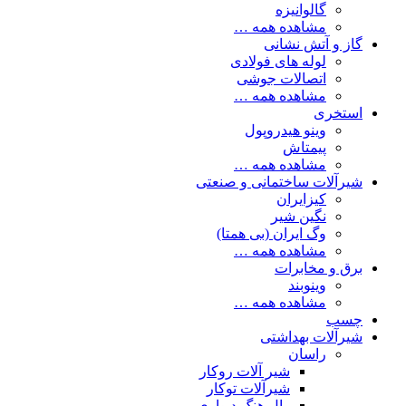
گالوانیزه
مشاهده همه …
گاز و آتش نشانی
لوله های فولادی
اتصالات جوشی
مشاهده همه …
استخری
وینو هیدروپول
پیمتاش
مشاهده همه …
شیرآلات ساختمانی و صنعتی
کیزایران
نگین شیر
وگ ایران (بی همتا)
مشاهده همه …
برق و مخابرات
وینوبند
مشاهده همه …
چسب
شیرآلات بهداشتی
راسان
شیر آلات روکار
شیرآلات توکار
وال هنگ دیواری