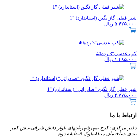
شیر قفلی گاز نگین (استاندارد) "1
۵.۴۲۵.۰۰۰
ریال
کپ عدسی"3 رده40
۱.۴۸۵.۰۰۰
ریال
شیر قفلی گاز نگین "صادراتی" (استاندارد) "1
۴.۷۷۵.۰۰۰
ریال
ارتباط با ما
دفتر مرکزی: کرج -مهرشهر-انتهای بلوار دانش شرقی-نبش کمر
بندی -ساختمان مبنا۸-بلوک B-طبقه دوم