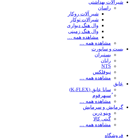
شیرآلات بهداشتی
راسان
شیر آلات روکار
شیرآلات توکار
وال هنگ دیواری
وال هنگ زمینی
مشاهده همه …
مشاهده همه …
بست و ساپورت
بستیران
رایان
NTS
نیوفلکس
مشاهده همه …
عایق
سانا عایق (K-FLEX)
ُسپهرفوم
مشاهده همه …
گرمایش و سرمایش
وینو درین
گیتی کالا
مشاهده همه …
فروشگاه