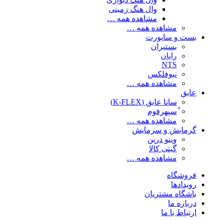
وال هنگ زمینی
مشاهده همه …
مشاهده همه …
بست و ساپورت
بستیران
رایان
NTS
نیوفلکس
مشاهده همه …
عایق
سانا عایق (K-FLEX)
ُسپهرفوم
مشاهده همه …
گرمایش و سرمایش
وینو درین
گیتی کالا
مشاهده همه …
فروشگاه
رویدادها
باشگاه مشتریان
درباره ما
ارتباط با ما