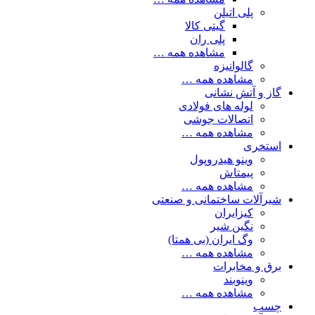
پلی اتیلن
گیتی کالا
پلی ران
مشاهده همه …
گالوانیزه
مشاهده همه …
گاز و آتش نشانی
لوله های فولادی
اتصالات جوشی
مشاهده همه …
استخری
وینو هیدروپول
پیمتاش
مشاهده همه …
شیرآلات ساختمانی و صنعتی
کیزایران
نگین شیر
وگ ایران (بی همتا)
مشاهده همه …
برق و مخابرات
وینوبند
مشاهده همه …
چسب