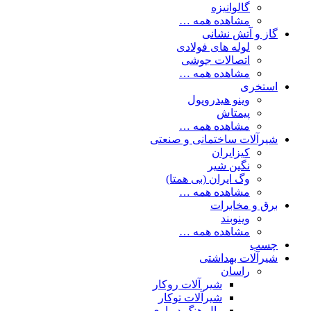
گالوانیزه
مشاهده همه …
گاز و آتش نشانی
لوله های فولادی
اتصالات جوشی
مشاهده همه …
استخری
وینو هیدروپول
پیمتاش
مشاهده همه …
شیرآلات ساختمانی و صنعتی
کیزایران
نگین شیر
وگ ایران (بی همتا)
مشاهده همه …
برق و مخابرات
وینوبند
مشاهده همه …
چسب
شیرآلات بهداشتی
راسان
شیر آلات روکار
شیرآلات توکار
وال هنگ دیواری