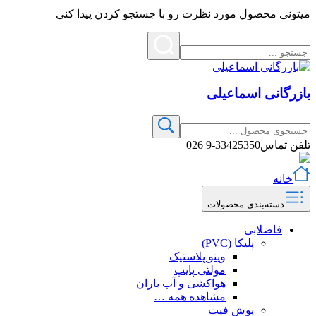
میتونی محصول مورد نظرت رو با جستجو کردن پیدا کنی
بازرگانی اسماعیلی
تلفن تماس
33425350-9 026
خانه
دسته‌بندی محصولات
فاضلابی
پلیکا (PVC)
وینو پلاستیک
مولتی پایپ
هواکشی و آب باران
مشاهده همه …
پوش فیت