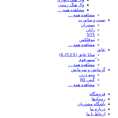
وال هنگ زمینی
مشاهده همه …
مشاهده همه …
بست و ساپورت
بستیران
رایان
NTS
نیوفلکس
مشاهده همه …
عایق
سانا عایق (K-FLEX)
ُسپهرفوم
مشاهده همه …
گرمایش و سرمایش
وینو درین
گیتی کالا
مشاهده همه …
فروشگاه
رویدادها
باشگاه مشتریان
درباره ما
ارتباط با ما