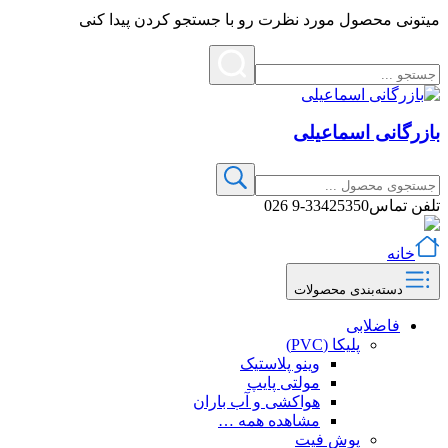
میتونی محصول مورد نظرت رو با جستجو کردن پیدا کنی
بازرگانی اسماعیلی
تلفن تماس
33425350-9 026
خانه
دسته‌بندی محصولات
فاضلابی
پلیکا (PVC)
وینو پلاستیک
مولتی پایپ
هواکشی و آب باران
مشاهده همه …
پوش فیت