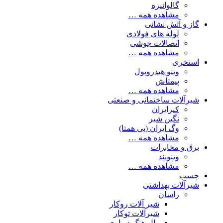
گالوانیزه
مشاهده همه …
گاز و آتش نشانی
لوله های فولادی
اتصالات جوشی
مشاهده همه …
استخری
وینو هیدروپول
پیمتاش
مشاهده همه …
شیرآلات ساختمانی و صنعتی
کیزایران
نگین شیر
وگ ایران (بی همتا)
مشاهده همه …
برق و مخابرات
وینوبند
مشاهده همه …
چسب
شیرآلات بهداشتی
راسان
شیر آلات روکار
شیرآلات توکار
وال هنگ دیواری