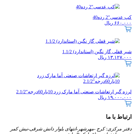
کپ عدسی"2 رده40
۶۶۰.۰۰۰
ریال
شیر قفلی گاز نگین (استاندارد) 1.1/2
۱۳.۱۲۷.۰۰۰
ریال
لرزه گیر ارتعاشات صنعتی آما مارک زرد 10بار60درجه"2.1/2
۱۹.۰۰۰.۰۰۰
ریال
ارتباط با ما
دفتر مرکزی: کرج -مهرشهر-انتهای بلوار دانش شرقی-نبش کمر