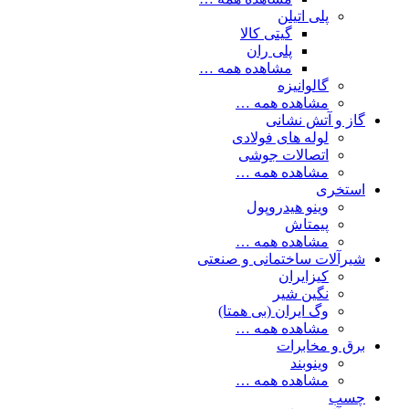
پلی اتیلن
گیتی کالا
پلی ران
مشاهده همه …
گالوانیزه
مشاهده همه …
گاز و آتش نشانی
لوله های فولادی
اتصالات جوشی
مشاهده همه …
استخری
وینو هیدروپول
پیمتاش
مشاهده همه …
شیرآلات ساختمانی و صنعتی
کیزایران
نگین شیر
وگ ایران (بی همتا)
مشاهده همه …
برق و مخابرات
وینوبند
مشاهده همه …
چسب