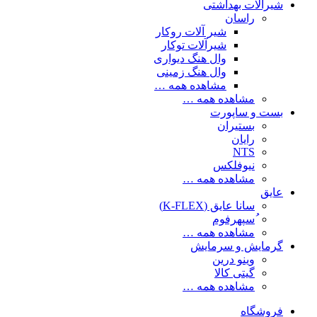
شیرآلات بهداشتی
راسان
شیر آلات روکار
شیرآلات توکار
وال هنگ دیواری
وال هنگ زمینی
مشاهده همه …
مشاهده همه …
بست و ساپورت
بستیران
رایان
NTS
نیوفلکس
مشاهده همه …
عایق
سانا عایق (K-FLEX)
ُسپهرفوم
مشاهده همه …
گرمایش و سرمایش
وینو درین
گیتی کالا
مشاهده همه …
فروشگاه