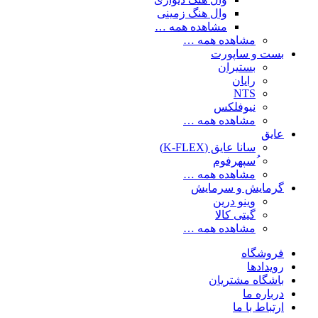
وال هنگ زمینی
مشاهده همه …
مشاهده همه …
بست و ساپورت
بستیران
رایان
NTS
نیوفلکس
مشاهده همه …
عایق
سانا عایق (K-FLEX)
ُسپهرفوم
مشاهده همه …
گرمایش و سرمایش
وینو درین
گیتی کالا
مشاهده همه …
فروشگاه
رویدادها
باشگاه مشتریان
درباره ما
ارتباط با ما