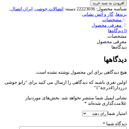
جوشی
افزودن به سبد خرید
درزدار45درجهَ"1
شناسه محصول:
22223036
دسته:
اتصالات جوشی
,
ایران اتصال
,
عدد
برندها
,
گاز و آتش نشانی
مشخصات
معرفی محصول
0
دیدگاه‌‌ها
مشخصات
معرفی محصول
دیدگاه‌‌ها
دیدگاهها
هیچ دیدگاهی برای این محصول نوشته نشده است.
اولین نفری باشید که دیدگاهی را ارسال می کنید برای “زانو جوشی
درزدار45درجهَ”1”
نشانی ایمیل شما منتشر نخواهد شد.
بخش‌های موردنیاز
علامت‌گذاری شده‌اند
*
امتیاز شما
دیدگاه شما
*