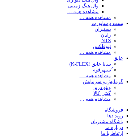
وال هنگ زمینی
مشاهده همه …
مشاهده همه …
بست و ساپورت
بستیران
رایان
NTS
نیوفلکس
مشاهده همه …
عایق
سانا عایق (K-FLEX)
ُسپهرفوم
مشاهده همه …
گرمایش و سرمایش
وینو درین
گیتی کالا
مشاهده همه …
فروشگاه
رویدادها
باشگاه مشتریان
درباره ما
ارتباط با ما