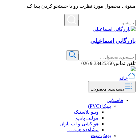
میتونی محصول مورد نظرت رو با جستجو کردن پیدا کنی
بازرگانی اسماعیلی
تلفن تماس
33425350-9 026
خانه
دسته‌بندی محصولات
فاضلابی
پلیکا (PVC)
وینو پلاستیک
مولتی پایپ
هواکشی و آب باران
مشاهده همه …
پوش فیت