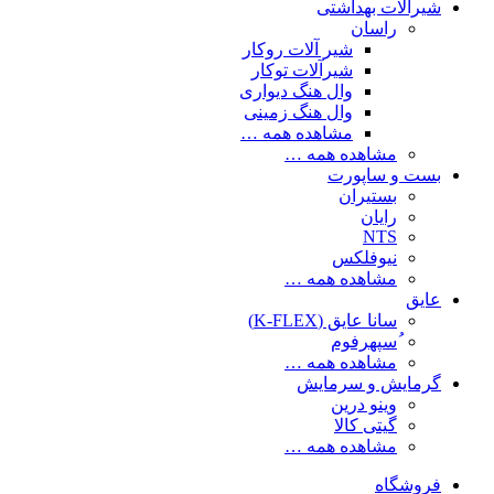
شیرآلات بهداشتی
راسان
شیر آلات روکار
شیرآلات توکار
وال هنگ دیواری
وال هنگ زمینی
مشاهده همه …
مشاهده همه …
بست و ساپورت
بستیران
رایان
NTS
نیوفلکس
مشاهده همه …
عایق
سانا عایق (K-FLEX)
ُسپهرفوم
مشاهده همه …
گرمایش و سرمایش
وینو درین
گیتی کالا
مشاهده همه …
فروشگاه