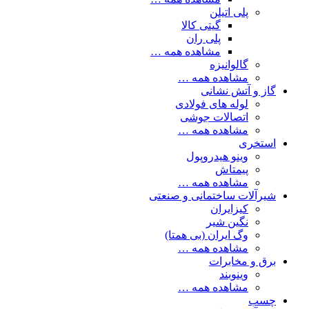
پلی اتیلن
گیتی کالا
پلی ران
مشاهده همه …
گالوانیزه
مشاهده همه …
گاز و آتش نشانی
لوله های فولادی
اتصالات جوشی
مشاهده همه …
استخری
وینو هیدروپول
پیمتاش
مشاهده همه …
شیرآلات ساختمانی و صنعتی
کیزایران
نگین شیر
وگ ایران (بی همتا)
مشاهده همه …
برق و مخابرات
وینوبند
مشاهده همه …
چسب