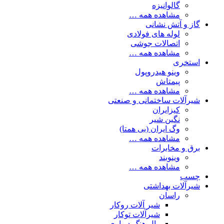
گالوانیزه
مشاهده همه …
گاز و آتش نشانی
لوله های فولادی
اتصالات جوشی
مشاهده همه …
استخری
وینو هیدروپول
پیمتاش
مشاهده همه …
شیرآلات ساختمانی و صنعتی
کیزایران
نگین شیر
وگ ایران (بی همتا)
مشاهده همه …
برق و مخابرات
وینوبند
مشاهده همه …
چسب
شیرآلات بهداشتی
راسان
شیر آلات روکار
شیرآلات توکار
وال هنگ دیواری