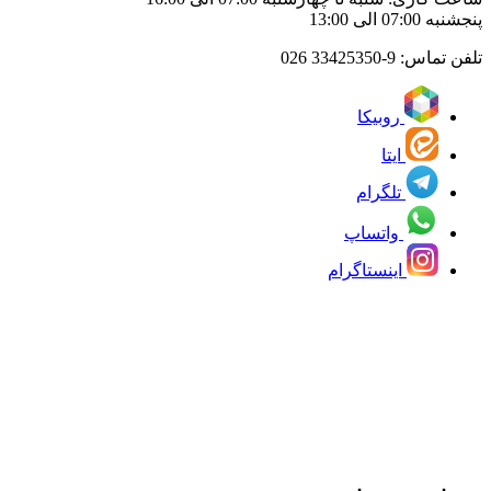
پنجشنبه 07:00 الی 13:00
تلفن تماس:
33425350-9 026
روبیکا
ایتا
تلگرام
واتساپ
اینستاگرام