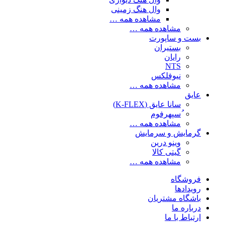
وال هنگ زمینی
مشاهده همه …
مشاهده همه …
بست و ساپورت
بستیران
رایان
NTS
نیوفلکس
مشاهده همه …
عایق
سانا عایق (K-FLEX)
ُسپهرفوم
مشاهده همه …
گرمایش و سرمایش
وینو درین
گیتی کالا
مشاهده همه …
فروشگاه
رویدادها
باشگاه مشتریان
درباره ما
ارتباط با ما