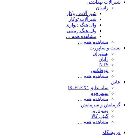
شیرآلات بهداشتی
راسان
شیر آلات روکار
شیرآلات توکار
وال هنگ دیواری
وال هنگ زمینی
مشاهده همه …
مشاهده همه …
بست و ساپورت
بستیران
رایان
NTS
نیوفلکس
مشاهده همه …
عایق
سانا عایق (K-FLEX)
ُسپهرفوم
مشاهده همه …
گرمایش و سرمایش
وینو درین
گیتی کالا
مشاهده همه …
فروشگاه