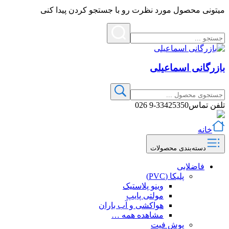
میتونی محصول مورد نظرت رو با جستجو کردن پیدا کنی
بازرگانی اسماعیلی
تلفن تماس
33425350-9 026
خانه
دسته‌بندی محصولات
فاضلابی
پلیکا (PVC)
وینو پلاستیک
مولتی پایپ
هواکشی و آب باران
مشاهده همه …
پوش فیت