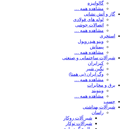
گالوانیزه
مشاهده همه …
گاز و آتش نشانی
لوله های فولادی
اتصالات جوشی
مشاهده همه …
استخری
وینو هیدروپول
پیمتاش
مشاهده همه …
شیرآلات ساختمانی و صنعتی
کیزایران
نگین شیر
وگ ایران (بی همتا)
مشاهده همه …
برق و مخابرات
وینوبند
مشاهده همه …
چسب
شیرآلات بهداشتی
راسان
شیر آلات روکار
شیرآلات توکار
وال هنگ دیواری