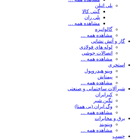
پلی اتیلن
گیتی کالا
پلی ران
مشاهده همه …
گالوانیزه
مشاهده همه …
گاز و آتش نشانی
لوله های فولادی
اتصالات جوشی
مشاهده همه …
استخری
وینو هیدروپول
پیمتاش
مشاهده همه …
شیرآلات ساختمانی و صنعتی
کیزایران
نگین شیر
وگ ایران (بی همتا)
مشاهده همه …
برق و مخابرات
وینوبند
مشاهده همه …
چسب