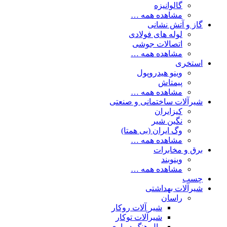
گالوانیزه
مشاهده همه …
گاز و آتش نشانی
لوله های فولادی
اتصالات جوشی
مشاهده همه …
استخری
وینو هیدروپول
پیمتاش
مشاهده همه …
شیرآلات ساختمانی و صنعتی
کیزایران
نگین شیر
وگ ایران (بی همتا)
مشاهده همه …
برق و مخابرات
وینوبند
مشاهده همه …
چسب
شیرآلات بهداشتی
راسان
شیر آلات روکار
شیرآلات توکار
وال هنگ دیواری