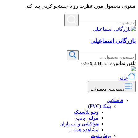
میتونی محصول مورد نظرت رو با جستجو کردن پیدا کنی
بازرگانی اسماعیلی
تلفن تماس
33425350-9 026
خانه
دسته‌بندی محصولات
فاضلابی
پلیکا (PVC)
وینو پلاستیک
مولتی پایپ
هواکشی و آب باران
مشاهده همه …
پوش فیت