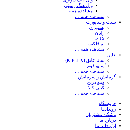
وال هنگ زمینی
مشاهده همه …
مشاهده همه …
بست و ساپورت
بستیران
رایان
NTS
نیوفلکس
مشاهده همه …
عایق
سانا عایق (K-FLEX)
ُسپهرفوم
مشاهده همه …
گرمایش و سرمایش
وینو درین
گیتی کالا
مشاهده همه …
فروشگاه
رویدادها
باشگاه مشتریان
درباره ما
ارتباط با ما