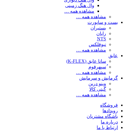
وال هنگ زمینی
مشاهده همه …
مشاهده همه …
بست و ساپورت
بستیران
رایان
NTS
نیوفلکس
مشاهده همه …
عایق
سانا عایق (K-FLEX)
ُسپهرفوم
مشاهده همه …
گرمایش و سرمایش
وینو درین
گیتی کالا
مشاهده همه …
فروشگاه
رویدادها
باشگاه مشتریان
درباره ما
ارتباط با ما