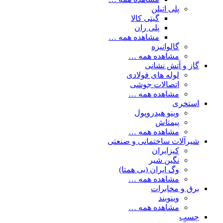
پلی اتیلن
گیتی کالا
پلی ران
مشاهده همه …
گالوانیزه
مشاهده همه …
گاز و آتش نشانی
لوله های فولادی
اتصالات جوشی
مشاهده همه …
استخری
وینو هیدروپول
پیمتاش
مشاهده همه …
شیرآلات ساختمانی و صنعتی
کیزایران
نگین شیر
وگ ایران (بی همتا)
مشاهده همه …
برق و مخابرات
وینوبند
مشاهده همه …
چسب