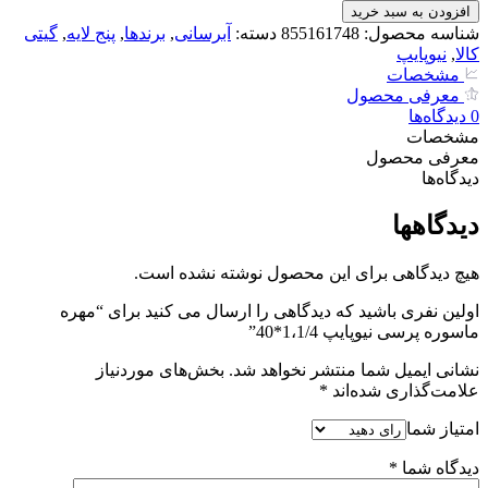
ماسوره
افزودن به سبد خرید
پرسی
شناسه محصول:
855161748
دسته:
آبرسانی
,
برندها
,
پنج لایه
,
گیتی
نیوپایپ
کالا
,
نیوپایپ
1،1/4*40
مشخصات
عدد
معرفی محصول
0
دیدگاه‌‌ها
مشخصات
معرفی محصول
دیدگاه‌‌ها
دیدگاهها
هیچ دیدگاهی برای این محصول نوشته نشده است.
اولین نفری باشید که دیدگاهی را ارسال می کنید برای “مهره
ماسوره پرسی نیوپایپ 1،1/4*40”
نشانی ایمیل شما منتشر نخواهد شد.
بخش‌های موردنیاز
علامت‌گذاری شده‌اند
*
امتیاز شما
دیدگاه شما
*