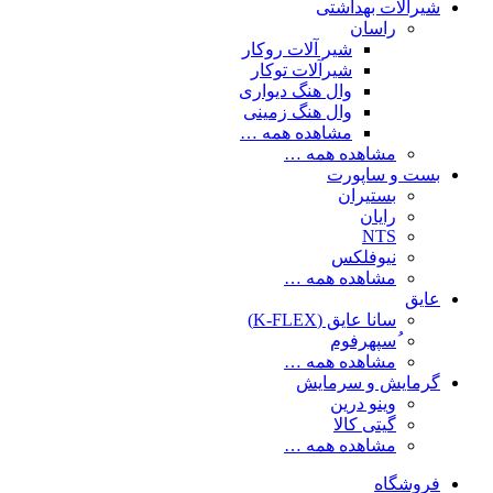
شیرآلات بهداشتی
راسان
شیر آلات روکار
شیرآلات توکار
وال هنگ دیواری
وال هنگ زمینی
مشاهده همه …
مشاهده همه …
بست و ساپورت
بستیران
رایان
NTS
نیوفلکس
مشاهده همه …
عایق
سانا عایق (K-FLEX)
ُسپهرفوم
مشاهده همه …
گرمایش و سرمایش
وینو درین
گیتی کالا
مشاهده همه …
فروشگاه