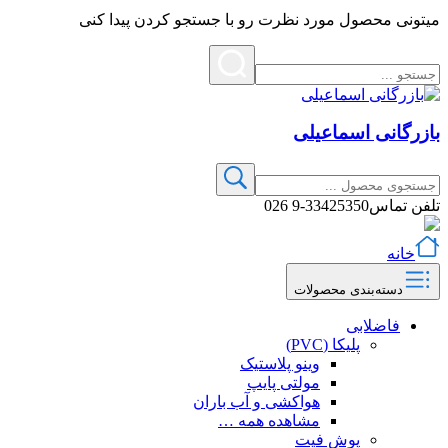
میتونی محصول مورد نظرت رو با جستجو کردن پیدا کنی
بازرگانی اسماعیلی
تلفن تماس
33425350-9 026
خانه
دسته‌بندی محصولات
فاضلابی
پلیکا (PVC)
وینو پلاستیک
مولتی پایپ
هواکشی و آب باران
مشاهده همه …
پوش فیت