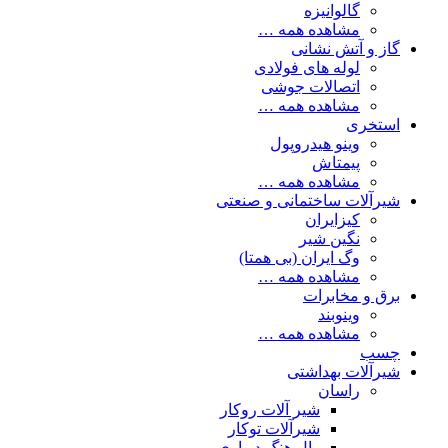
گالوانیزه
مشاهده همه …
گاز و آتش نشانی
لوله های فولادی
اتصالات جوشی
مشاهده همه …
استخری
وینو هیدروپول
پیمتاش
مشاهده همه …
شیرآلات ساختمانی و صنعتی
کیزایران
نگین شیر
وگ ایران (بی همتا)
مشاهده همه …
برق و مخابرات
وینوبند
مشاهده همه …
چسب
شیرآلات بهداشتی
راسان
شیر آلات روکار
شیرآلات توکار
وال هنگ دیواری